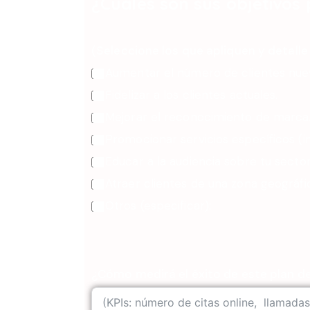
¿Cuáles son sus objetivos 
(Seleccione los que apliquen y detalle 
Aumentar el número de clientes nue
Fidelizar a los clientes actuales.
Mejorar el reconocimiento de marca
Promocionar servicios específicos (im
Educar a la audiencia sobre tu sector
Atraer clientes de una zona geográfi
Otros (especificar):
¿Cómo medirá el éxito de este plan de