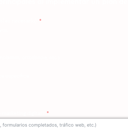
principales al implementar un plan de
si es necesario)
vos.
.
plantes, ortodoncia, etc.).
.
ca específica.
 marketing digital?