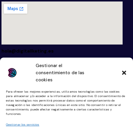
hola@digitallketing.es
623 042 739
Gestionar el
consentimiento de las
Links
Legal
cookies
Inicio
Aviso Legal
Para ofrecer las mejores experiencias, utilizamos tecnologías como las cookies
Diseño Web
Política de Cookies
para almacenar y/o acceder a la información del dispositivo. El consentimiento de
estas tecnologías nos permitirá procesar datos como el comportamiento de
Tienda Online
Política de Privacidad
navegación o las identificaciones únicas en este sitio. No consentir o retirar el
consentimiento, puede afectar negativamente a ciertas características y
funciones.
Community Manager
Planes Digitalización
Gestionar los servicios