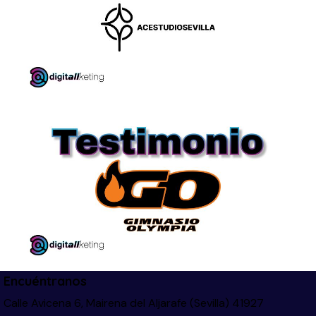
Encuéntranos
Calle Avicena 6, Mairena del Aljarafe (Sevilla) 41927