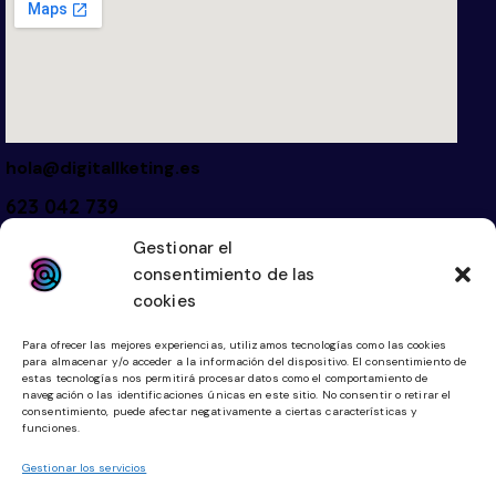
hola@digitallketing.es
623 042 739
Gestionar el
Links
Legal
consentimiento de las
cookies
Inicio
Aviso Legal
Diseño Web
Política de Cookies
Para ofrecer las mejores experiencias, utilizamos tecnologías como las cookies
para almacenar y/o acceder a la información del dispositivo. El consentimiento de
Tienda Online
Política de Privacidad
estas tecnologías nos permitirá procesar datos como el comportamiento de
navegación o las identificaciones únicas en este sitio. No consentir o retirar el
Community Manager
consentimiento, puede afectar negativamente a ciertas características y
funciones.
Planes Digitalización
Gestionar los servicios