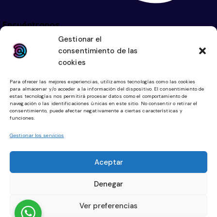
Encuéntranos
Gestionar el
Calle Avicena 6, Mairena del Aljarafe (Sevilla) 41927
consentimiento de las
cookies
Para ofrecer las mejores experiencias, utilizamos tecnologías como las cookies
para almacenar y/o acceder a la información del dispositivo. El consentimiento de
estas tecnologías nos permitirá procesar datos como el comportamiento de
navegación o las identificaciones únicas en este sitio. No consentir o retirar el
consentimiento, puede afectar negativamente a ciertas características y
funciones.
hola@digitallketing.es
Gestionar los servicios
623 042 739
Aceptar
Links
Legal
Denegar
Inicio
Aviso Legal
Ver preferencias
Diseño Web
Política de Cookies