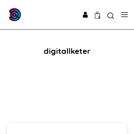
0
digitallketer