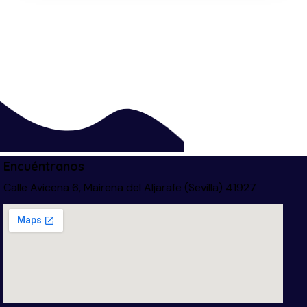
Encuéntranos
Calle Avicena 6, Mairena del Aljarafe (Sevilla) 41927