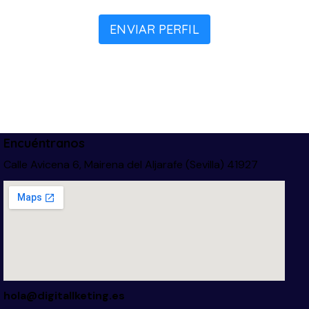
ENVIAR PERFIL
Encuéntranos
Calle Avicena 6, Mairena del Aljarafe (Sevilla) 41927
hola@digitallketing.es