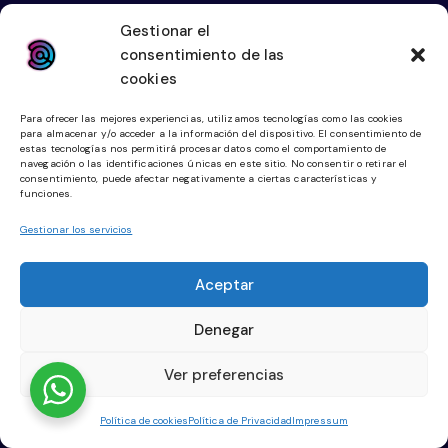
623 042 739
Gestionar el
consentimiento de las
Links
Legal
cookies
Inicio
Aviso Legal
Para ofrecer las mejores experiencias, utilizamos tecnologías como las cookies
Diseño Web
Política de Cookies
para almacenar y/o acceder a la información del dispositivo. El consentimiento de
estas tecnologías nos permitirá procesar datos como el comportamiento de
Tienda Online
Política de Privacidad
navegación o las identificaciones únicas en este sitio. No consentir o retirar el
consentimiento, puede afectar negativamente a ciertas características y
funciones.
Community Manager
Planes Digitalización
Gestionar los servicios
Redes Sociales
Aceptar
Facebook
Denegar
Instagram
Ver preferencias
Política de cookies
Política de Privacidad
Impressum
DIGITALLKETING© 2025. Todos los derechos reservados.