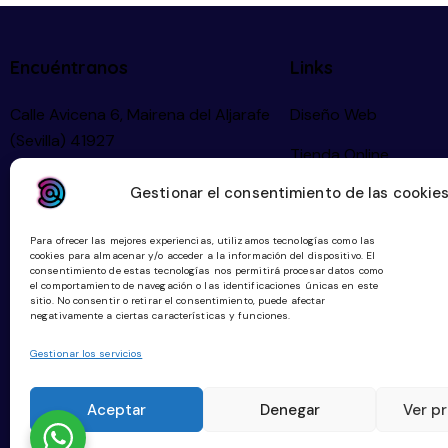
Encuéntranos
Links
Calle Avicena 6, Mairena del Aljarafe
Diseño Web
(Sevilla) 41927
Tienda Online
Gestionar el consentimiento de las cookie
Community Manager
Planes Digitalización
Para ofrecer las mejores experiencias, utilizamos tecnologías como las
cookies para almacenar y/o acceder a la información del dispositivo. El
consentimiento de estas tecnologías nos permitirá procesar datos como
el comportamiento de navegación o las identificaciones únicas en este
sitio. No consentir o retirar el consentimiento, puede afectar
negativamente a ciertas características y funciones.
hola@digitallketing.es
Gestionar los servicios
623 042 739
Aceptar
Denegar
Ver pr