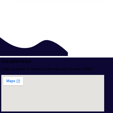
Encuéntranos
Calle Avicena 6, Mairena del Aljarafe (Sevilla) 41927