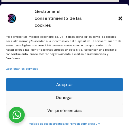
hola@digitallketing.es
Gestionar el
623 042 739
consentimiento de las
cookies
Links
Legal
Para ofrecer las mejores experiencias, utilizamos tecnologías como las cookies
para almacenar y/o acceder a la información del dispositivo. El consentimiento de
Diseño Web
Aviso Legal
estas tecnologías nos permitirá procesar datos como el comportamiento de
navegación o las identificaciones únicas en este sitio. No consentir o retirar el
Tienda Online
Política de Cookies
consentimiento, puede afectar negativamente a ciertas características y
funciones.
Community Manager
Política de Privacidad
Gestionar los servicios
Planes Digitalización
Aceptar
Redes Sociales
Denegar
Facebook
Instagram
Ver preferencias
Política de cookies
Política de Privacidad
Impressum
DIGITALLKETING© 2026. Todos los derechos reservados.