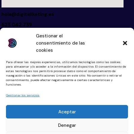
hola@digitallketing.es
623 042 739
Gestionar el
Links
Legal
consentimiento de las
cookies
Inicio
Aviso Legal
Diseño Web
Política de Cookies
Para ofrecer las mejores experiencias, utilizamos tecnologías como las cookies
para almacenar y/o acceder a la información del dispositivo. El consentimiento de
Tienda Online
Política de Privacidad
estas tecnologías nos permitirá procesar datos como el comportamiento de
navegación o las identificaciones únicas en este sitio. No consentir o retirar el
Community Manager
consentimiento, puede afectar negativamente a ciertas características y
funciones.
Planes Digitalización
Gestionar los servicios
Redes Sociales
Aceptar
Facebook
Denegar
Instagram