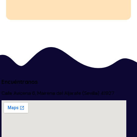
Encuéntranos
Calle Avicena 6, Mairena del Aljarafe (Sevilla) 41927