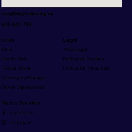
hola@digitallketing.es
623 042 739
Links
Legal
Inicio
Aviso Legal
Diseño Web
Política de Cookies
Tienda Online
Política de Privacidad
Community Manager
Planes Digitalización
Redes Sociales
Facebook
Instagram