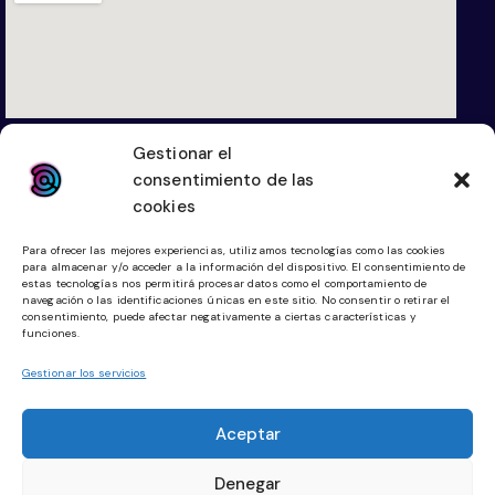
hola@digitallketing.es
Gestionar el
623 042 739
consentimiento de las
cookies
Links
Legal
Para ofrecer las mejores experiencias, utilizamos tecnologías como las cookies
para almacenar y/o acceder a la información del dispositivo. El consentimiento de
Diseño Web
Aviso Legal
estas tecnologías nos permitirá procesar datos como el comportamiento de
navegación o las identificaciones únicas en este sitio. No consentir o retirar el
Tienda Online
Política de Cookies
consentimiento, puede afectar negativamente a ciertas características y
funciones.
Community Manager
Política de Privacidad
Gestionar los servicios
Planes Digitalización
Aceptar
Redes Sociales
Denegar
Facebook