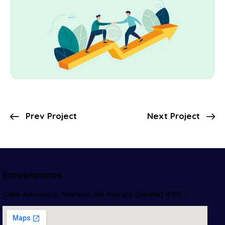
Prev Project
Next Project
Encuéntranos
Calle Avicena 6, Mairena del Aljarafe (Sevilla) 41927