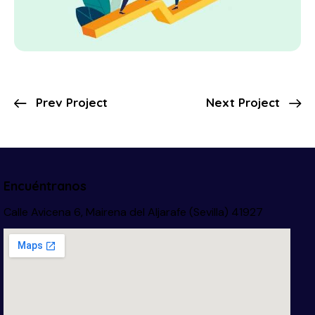
Prev Project
Next Project
Encuéntranos
Calle Avicena 6, Mairena del Aljarafe (Sevilla) 41927