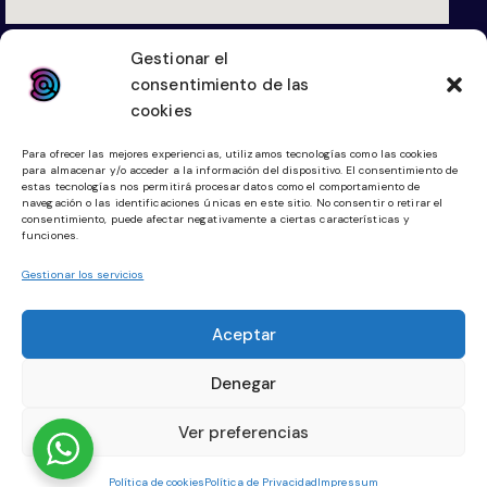
hola@digitallketing.es
Gestionar el
623 042 739
consentimiento de las
cookies
Links
Legal
Para ofrecer las mejores experiencias, utilizamos tecnologías como las cookies
para almacenar y/o acceder a la información del dispositivo. El consentimiento de
Diseño Web
Aviso Legal
estas tecnologías nos permitirá procesar datos como el comportamiento de
navegación o las identificaciones únicas en este sitio. No consentir o retirar el
Tienda Online
Política de Cookies
consentimiento, puede afectar negativamente a ciertas características y
funciones.
Community Manager
Política de Privacidad
Gestionar los servicios
Planes Digitalización
Aceptar
Redes Sociales
Denegar
Facebook
Instagram
Ver preferencias
Política de cookies
Política de Privacidad
Impressum
DIGITALLKETING© 2026. Todos los derechos reservados.