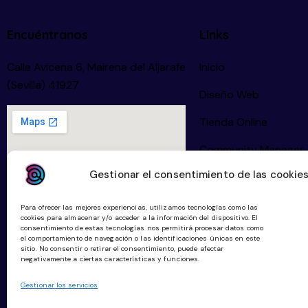
Encuéntranos
Links
Calle Avicena 6, Mairena del Aljarafe
Inicio
(Sevilla) 41927
Diseño Web
Tienda Online
Community Manager
Gestionar el consentimiento de las cookie
Planes Digitalización
Para ofrecer las mejores experiencias, utilizamos tecnologías como las
cookies para almacenar y/o acceder a la información del dispositivo. El
hola@digitallketing.es
consentimiento de estas tecnologías nos permitirá procesar datos como
el comportamiento de navegación o las identificaciones únicas en este
sitio. No consentir o retirar el consentimiento, puede afectar
negativamente a ciertas características y funciones.
623 042 739
Gestionar los servicios