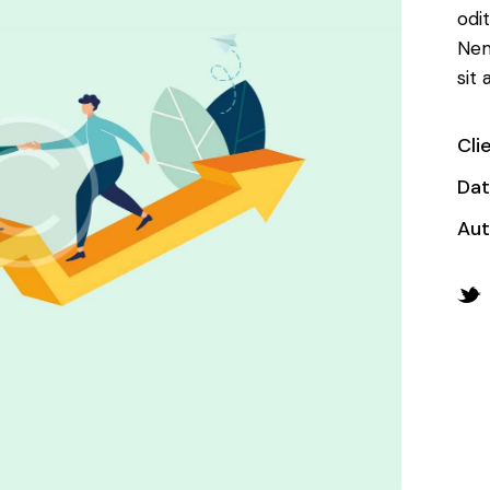
odit
Nem
sit
Cli
Da
Aut