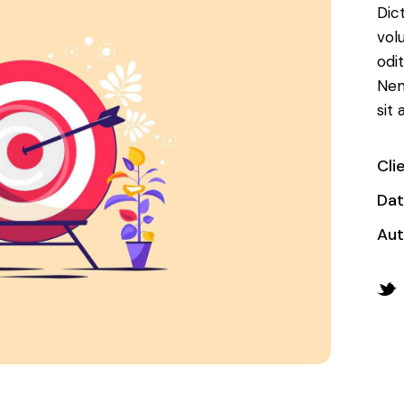
Dic
vol
odit
Nem
sit
Cli
Da
Aut