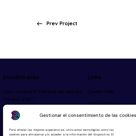
Prev Project
Encuéntranos
Links
Calle Avicena 6, Mairena del Aljarafe
Diseño Web
(Sevilla) 41927
Tienda Online
Gestionar el consentimiento de las cookie
Community Manager
Planes Digitalización
Para ofrecer las mejores experiencias, utilizamos tecnologías como las
cookies para almacenar y/o acceder a la información del dispositivo. El