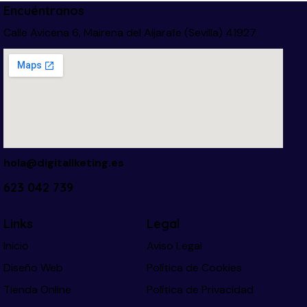
Encuéntranos
Calle Avicena 6, Mairena del Aljarafe (Sevilla) 41927
hola@digitallketing.es
623 042 739
Links
Legal
Inicio
Aviso Legal
Diseño Web
Política de Cookies
Tienda Online
Política de Privacidad