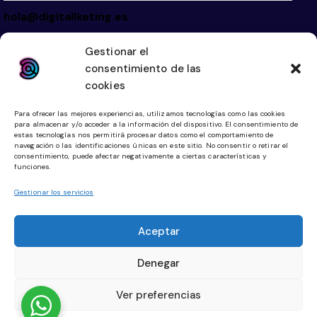
hola@digitallketing.es
623 042 739
Gestionar el
consentimiento de las
Links
Legal
cookies
Inicio
Aviso Legal
Para ofrecer las mejores experiencias, utilizamos tecnologías como las cookies
Diseño Web
Política de Cookies
para almacenar y/o acceder a la información del dispositivo. El consentimiento de
estas tecnologías nos permitirá procesar datos como el comportamiento de
Tienda Online
Política de Privacidad
navegación o las identificaciones únicas en este sitio. No consentir o retirar el
consentimiento, puede afectar negativamente a ciertas características y
funciones.
Community Manager
Planes Digitalización
Gestionar los servicios
Redes Sociales
Aceptar
Facebook
Denegar
Instagram
Ver preferencias