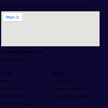
Calle Avicena 6, Mairena del Aljarafe (Sevilla) 41927
hola@digitallketing.es
623 042 739
Links
Legal
Inicio
Aviso Legal
Diseño Web
Política de Cookies
Tienda Online
Política de Privacidad
Community Manager