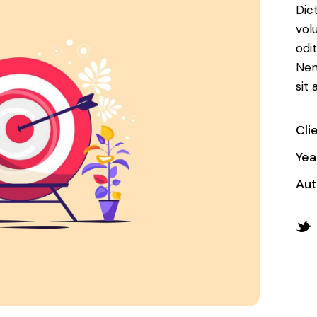
Dic
vol
odit
Nem
sit
Cli
Yea
Aut