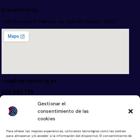
Encuéntranos
Calle Avicena 6, Mairena del Aljarafe (Sevilla) 41927
hola@digitallketing.es
623 042 739
Gestionar el
Links
Legal
consentimiento de las
cookies
Inicio
Aviso Legal
Diseño Web
Política de Cookies
Para ofrecer las mejores experiencias, utilizamos tecnologías como las cookies
para almacenar y/o acceder a la información del dispositivo. El consentimiento de